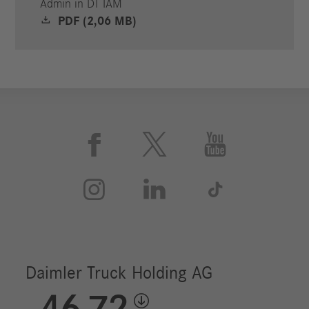
Admin in DT IAM
PDF (2,06 MB)





