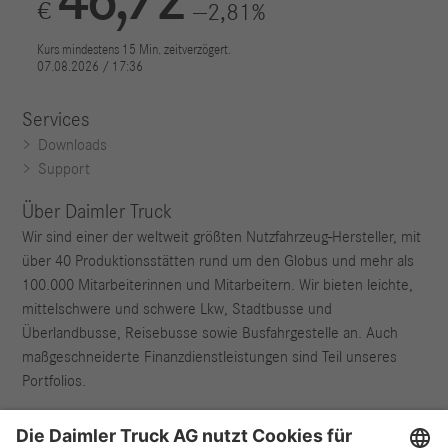
Services
Downloads
Support
Über Daimler Truck
Wir sind einer der weltweit größten Nutzfahrzeug-Hersteller, mit
über 40 Produktionsstätten rund um den Globus und mehr als
100.000 Mitarbeiterinnen und Mitarbeitern. Wir bieten leichte,
mittelschwere und schwere Lkw, Stadtbusse und
Überlandbusse, Reisebusse sowie Busfahrgestelle an. Auch
maßgeschneiderte Finanzdienstleistungen sind Teil unseres
Portfolios.