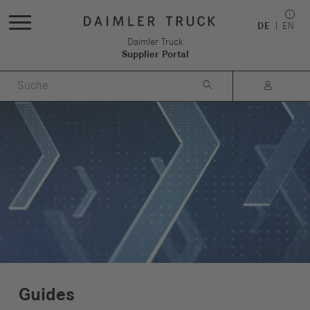
DE
EN
Daimler Truck
Supplier Portal


Guides