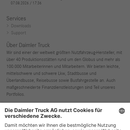
Services
Downloads
Support
Über Daimler Truck
Wir sind einer der weltweit größten Nutzfahrzeug-Hersteller, mit
über 40 Produktionsstätten rund um den Globus und mehr als
100.000 Mitarbeiterinnen und Mitarbeitern. Wir bieten leichte,
mittelschwere und schwere Lkw, Stadtbusse und
Überlandbusse, Reisebusse sowie Busfahrgestelle an. Auch
maßgeschneiderte Finanzdienstleistungen sind Teil unseres
Portfolios.
Anbieter & Rechtliche Hinweise
Datenschutz