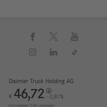





