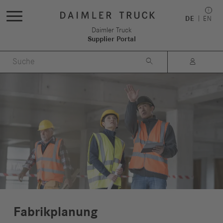
DE
EN
Daimler Truck
Supplier Portal


Fabrikplanung