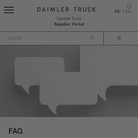
DE
EN
Daimler Truck
Supplier Portal


FAQ